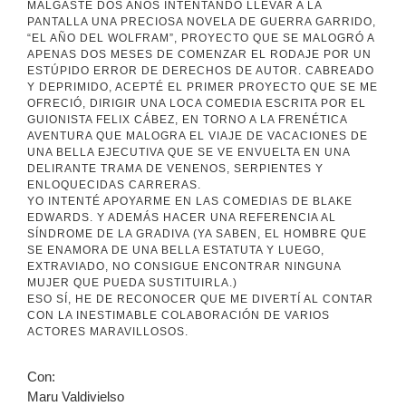
MALGASTÉ DOS AÑOS INTENTANDO LLEVAR A LA
PANTALLA UNA PRECIOSA NOVELA DE GUERRA GARRIDO,
“EL AÑO DEL WOLFRAM”, PROYECTO QUE SE MALOGRÓ A
APENAS DOS MESES DE COMENZAR EL RODAJE POR UN
ESTÚPIDO ERROR DE DERECHOS DE AUTOR. CABREADO
Y DEPRIMIDO, ACEPTÉ EL PRIMER PROYECTO QUE SE ME
OFRECIÓ, DIRIGIR UNA LOCA COMEDIA ESCRITA POR EL
GUIONISTA FELIX CÁBEZ, EN TORNO A LA FRENÉTICA
AVENTURA QUE MALOGRA EL VIAJE DE VACACIONES DE
UNA BELLA EJECUTIVA QUE SE VE ENVUELTA EN UNA
DELIRANTE TRAMA DE VENENOS, SERPIENTES Y
ENLOQUECIDAS CARRERAS.
YO INTENTÉ APOYARME EN LAS COMEDIAS DE BLAKE
EDWARDS. Y ADEMÁS HACER UNA REFERENCIA AL
SÍNDROME DE LA GRADIVA (YA SABEN, EL HOMBRE QUE
SE ENAMORA DE UNA BELLA ESTATUTA Y LUEGO,
EXTRAVIADO, NO CONSIGUE ENCONTRAR NINGUNA
MUJER QUE PUEDA SUSTITUIRLA.)
ESO SÍ, HE DE RECONOCER QUE ME DIVERTÍ AL CONTAR
CON LA INESTIMABLE COLABORACIÓN DE VARIOS
ACTORES MARAVILLOSOS.
Con:
Maru Valdivielso