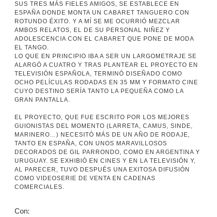
SUS TRES MÁS FIELES AMIGOS, SE ESTABLECE EN
ESPAÑA DONDE MONTA UN CABARET TANGUERO CON
ROTUNDO ÉXITO. Y A MÍ SE ME OCURRIÓ MEZCLAR
AMBOS RELATOS, EL DE SU PERSONAL NIÑEZ Y
ADOLESCENCIA CON EL CABARET QUE PONE DE MODA
EL TANGO.
LO QUE EN PRINCIPIO IBA A SER UN LARGOMETRAJE SE
ALARGÓ A CUATRO Y TRAS PLANTEAR EL PROYECTO EN
TELEVISIÓN ESPAÑOLA, TERMINÓ DISEÑADO COMO
OCHO PELÍCULAS RODADAS EN 35 MM Y FORMATO CINE
CUYO DESTINO SERÍA TANTO LA PEQUEÑA COMO LA
GRAN PANTALLA.
EL PROYECTO, QUE FUE ESCRITO POR LOS MEJORES
GUIONISTAS DEL MOMENTO (LARRETA, CAMUS, SINDE,
MARINERO…) NECESITÓ MÁS DE UN AÑO DE RODAJE,
TANTO EN ESPAÑA, CON UNOS MARAVILLOSOS
DECORADOS DE GIL PARRONDO, COMO EN ARGENTINA Y
URUGUAY. SE EXHIBIÓ EN CINES Y EN LA TELEVISIÓN Y,
AL PARECER, TUVO DESPUÉS UNA EXITOSA DIFUSIÓN
COMO VIDEOSERIE DE VENTA EN CADENAS
COMERCIALES.
Con: