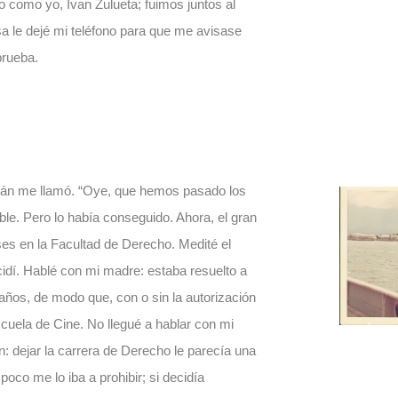
o como yo, Ivan Zulueta; fuimos juntos al
sa le dejé mi teléfono para que me avisase
prueba.
Iván me llamó. “Oye, que hemos pasado los
e. Pero lo había conseguido. Ahora, el gran
es en la Facultad de Derecho. Medité el
idí. Hablé con mi madre: estaba resuelto a
años, de modo que, con o sin la autorización
scuela de Cine. No llegué a hablar con mi
n: dejar la carrera de Derecho le parecía una
oco me lo iba a prohibir; si decidía