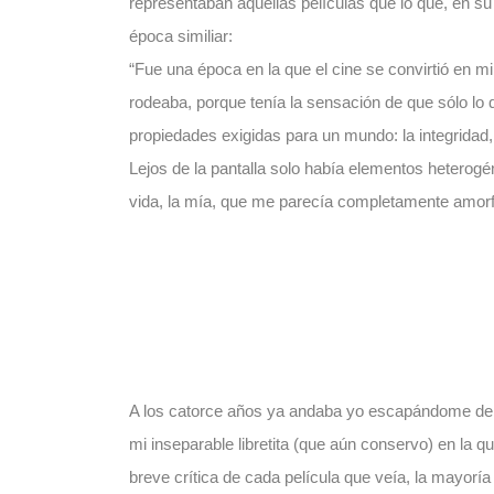
representaban aquellas películas que lo que, en su 
época similiar:
“Fue una época en la que el cine se convirtió en 
rodeaba, porque tenía la sensación de que sólo lo q
propiedades exigidas para un mundo: la integridad
Lejos de la pantalla solo había elementos heterogé
vida, la mía, que me parecía completamente amorf
A los catorce años ya andaba yo escapándome de c
mi inseparable libretita (que aún conservo) en la que
breve crítica de cada película que veía, la mayorí